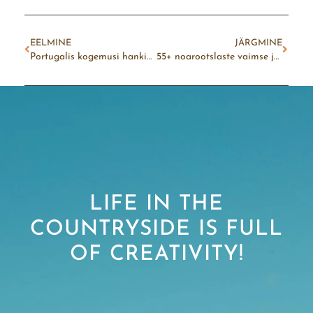
EELMINE
JÄRGMINE
Portugalis kogemusi hankimas
55+ noarootslaste vaimse ja füüsilise tervise edendamine
LIFE IN THE
COUNTRYSIDE IS FULL
OF CREATIVITY!