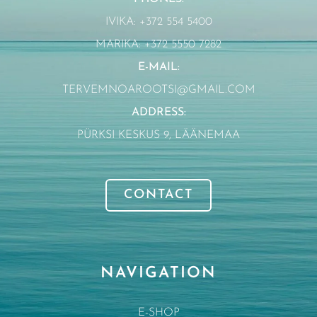
IVIKA: +372 554 5400
MARIKA: +372 5550 7282
E-MAIL:
TERVEMNOAROOTSI@GMAIL.COM
ADDRESS:
PÜRKSI KESKUS 9, LÄÄNEMAA
CONTACT
NAVIGATION
E-SHOP