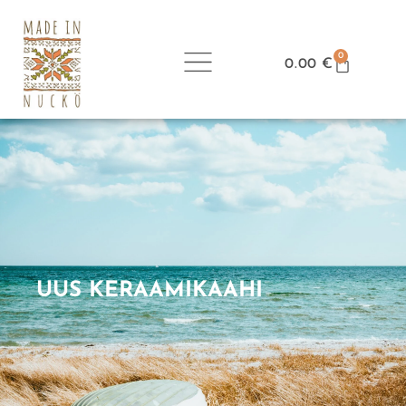
0
0.00
€
UUS KERAAMIKAAHI