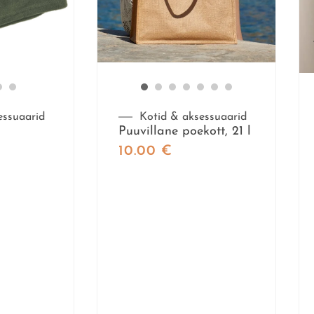
essuaarid
Kotid & aksessuaarid
Puuvillane poekott, 21 l
10.00
€