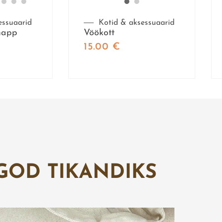
essuaarid
Kotid & aksessuaarid
imapp
Vöökott
15.00
€
GOD TIKANDIKS