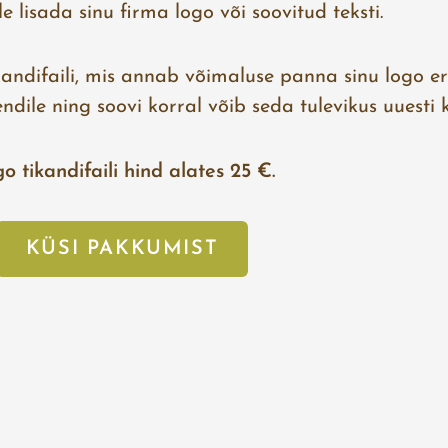
 lisada sinu firma logo või soovitud teksti.
kandifaili, mis annab võimaluse panna sinu logo er
liendile ning soovi korral võib seda tulevikus uuesti
o tikandifaili hind alates 25 €.
KÜSI PAKKUMIST