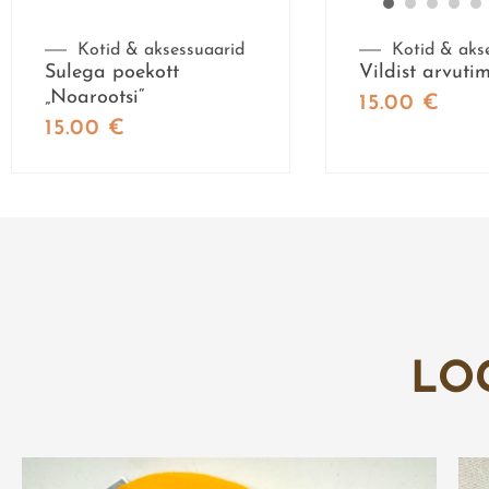
Kotid & aksessuaarid
Kotid & aks
Sulega poekott
Vildist arvut
„Noarootsi“
15.00
€
15.00
€
LO