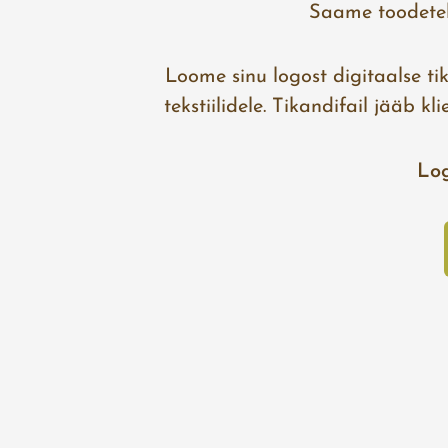
Saame toodetele
Loome sinu logost digitaalse ti
tekstiilidele. Tikandifail jääb k
Log